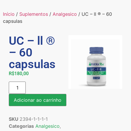
Início
/
Suplementos
/
Analgesico
/ UC – ll ® – 60
capsulas
UC – ll ®
– 60
capsulas
R$
180,00
Adicionar ao carrinho
SKU
2394-1-1-1-1
Categorias
Analgesico
,